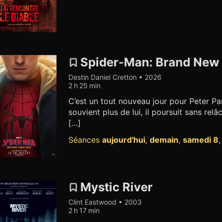
Spider-Man: Brand New
Destin Daniel Cretton • 2026
2 h 25 min
C’est un tout nouveau jour pour Peter P
souvient plus de lui, il poursuit sans relâc
[…]
Séances
aujourd'hui
,
demain
,
samedi 8
Mystic River
Clint Eastwood • 2003
2 h 17 min