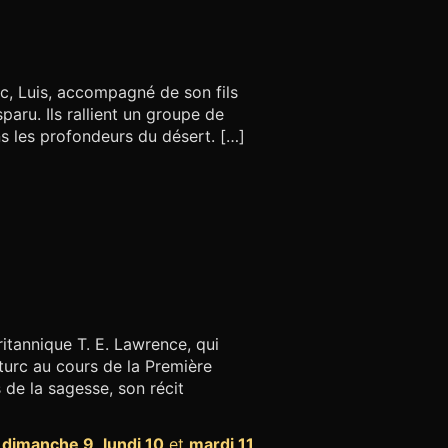
, Luis, accompagné de son fils
sparu. Ils rallient un groupe de
s les profondeurs du désert. […]
itannique T. E. Lawrence, qui
turc au cours de la Première
 de la sagesse, son récit
,
dimanche 9
,
lundi 10
et
mardi 11