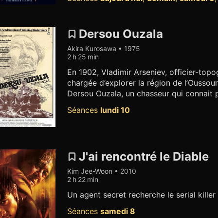
Dersou Ouzala
Akira Kurosawa • 1975
2 h 25 min
En 1902, Vladimir Arseniev, officier-top
chargée d’explorer la région de l’Oussouri
Dersou Ouzala, un chasseur qui connait pa
Séances
lundi 10
J'ai rencontré le Diable
Kim Jee-Woon • 2010
2 h 22 min
Un agent secret recherche le serial killer 
Séances
samedi 8