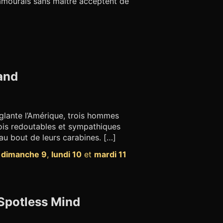
samouraïs sans maître acceptent de
uand
glante l’Amérique, trois hommes
trois redoutables et sympathiques
 au bout de leurs carabines. […]
,
dimanche 9
,
lundi 10
et
mardi 11
 Spotless Mind