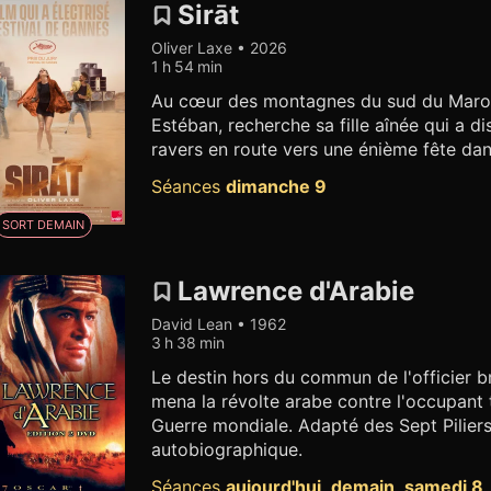
Sirāt
Oliver Laxe • 2026
1 h 54 min
Au cœur des montagnes du sud du Maroc
Estéban, recherche sa fille aînée qui a di
ravers en route vers une énième fête dan
Séances
dimanche 9
SORT DEMAIN
Lawrence d'Arabie
David Lean • 1962
3 h 38 min
Le destin hors du commun de l'officier br
mena la révolte arabe contre l'occupant 
Guerre mondiale. Adapté des Sept Piliers
autobiographique.
Séances
aujourd'hui
,
demain
,
samedi 8