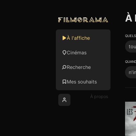
À 
QUELS
À l'affiche
tou
Cinémas
QUAND
Recherche
n'i
Mes souhaits
À propos