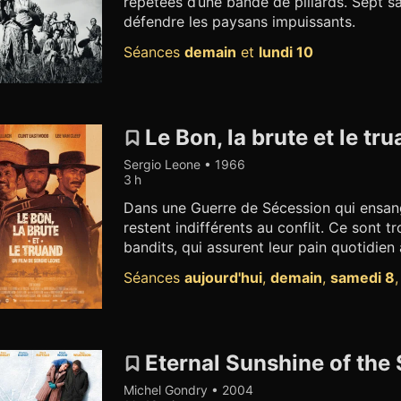
répétées d’une bande de pillards. Sept 
défendre les paysans impuissants.
Séances
demain
et
lundi 10
Le Bon, la brute et le tr
Sergio Leone • 1966
3 h
Dans une Guerre de Sécession qui ensan
restent indifférents au conflit. Ce sont 
bandits, qui assurent leur pain quotidien
Séances
aujourd'hui
,
demain
,
samedi 8
Eternal Sunshine of the
Michel Gondry • 2004