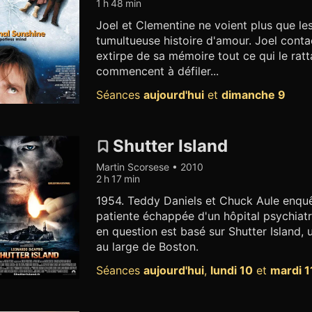
1 h 48 min
Joel et Clementine ne voient plus que le
tumultueuse histoire d'amour. Joel contac
extirpe de sa mémoire tout ce qui le rat
commencent à défiler...
Séances
aujourd'hui
et
dimanche 9
Shutter Island
Martin Scorsese • 2010
2 h 17 min
1954. Teddy Daniels et Chuck Aule enquêt
patiente échappée d'un hôpital psychiatr
en question est basé sur Shutter Island, 
au large de Boston.
Séances
aujourd'hui
,
lundi 10
et
mardi 1